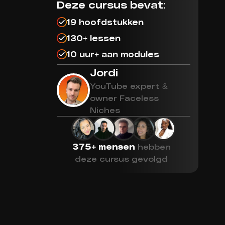
Deze cursus bevat:
19 hoofdstukken
130+ lessen
10 uur+ aan modules
Jordi
YouTube expert &
owner Faceless
Niches
375+ mensen
hebben
deze cursus gevolgd