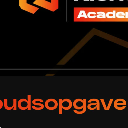
oudsopgave
m