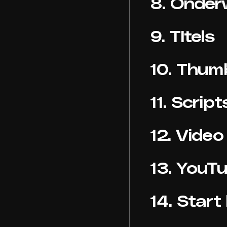
8. Onder
9. TItels
10. Thum
11. Scrip
12. Video
13. YouT
14. Start