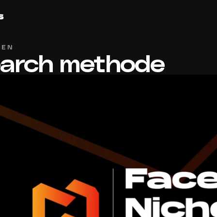
KEN
earch methode