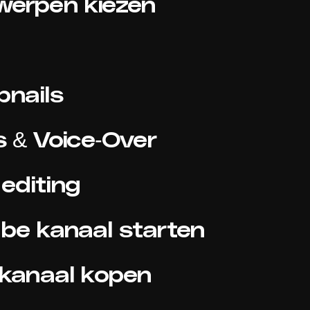
werpen kiezen
bnails
ts & Voice-Over
 editing
ube kanaal starten
 kanaal kopen