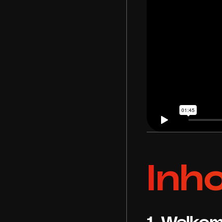
Inh
1. Welko