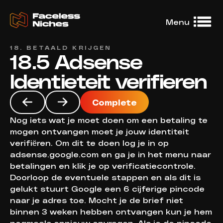
Menu
18. BETAALD KRIJGEN
18.5 Adsense
Dashboard
No access
Identieteit verifieren
DFY niches
No access
Complete
Niche Treasury
No access
Nog iets wat je moet doen om een betaling te
Learning
mogen ontvangen moet je jouw identiteit
verifiëren. Om dit te doen log je in op
Community
adsense.google.com en ga je in het menu naar
betalingen en klik je op verificatiecontrole.
Doorloop de eventuele stappen en als dit is
gelukt stuurt Google een 6 cijferige pincode
naar je adres toe. Mocht je de brief niet
binnen 3 weken hebben ontvangen kun je hem
nogmaals opnieuw opvragen. Als je de pincode