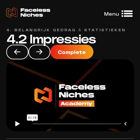
Menu
4. BELANGRIJK GEDRAG & STATISTIEKEN
4.2 Impressies
Dashboard
No access
DFY niches
Complete
No access
Niche Treasury
No access
Learning
Community