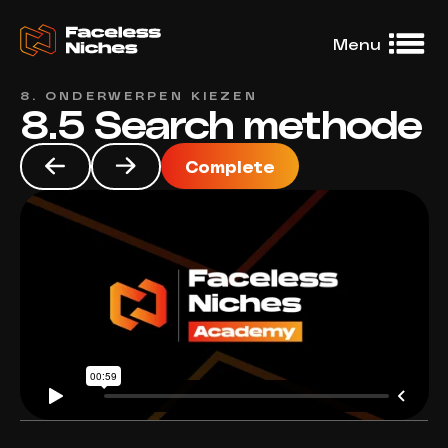
Menu
8. ONDERWERPEN KIEZEN
8.5 Search methode
Dashboard
No access
DFY niches
Complete
No access
Niche Treasury
No access
Learning
Community